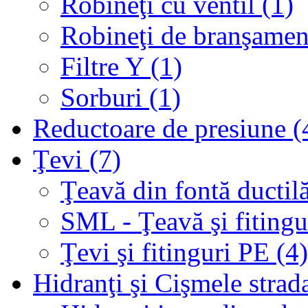
Robineţi cu ventil (1)
Robineţi de branşamen
Filtre Y (1)
Sorburi (1)
Reductoare de presiune (
Ţevi (7)
Ţeavă din fontă ductilă
SML - Ţeavă şi fitingur
Ţevi şi fitinguri PE (4)
Hidranţi şi Cişmele strada