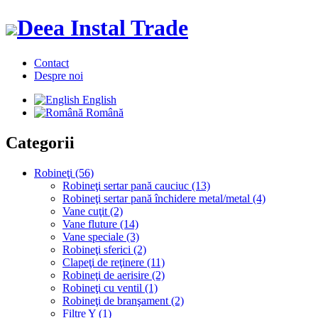
Deea Instal Trade
Contact
Despre noi
English
Română
Categorii
Robineţi (56)
Robineţi sertar pană cauciuc (13)
Robineţi sertar pană închidere metal/metal (4)
Vane cuţit (2)
Vane fluture (14)
Vane speciale (3)
Robineţi sferici (2)
Clapeţi de reţinere (11)
Robineţi de aerisire (2)
Robineţi cu ventil (1)
Robineţi de branşament (2)
Filtre Y (1)