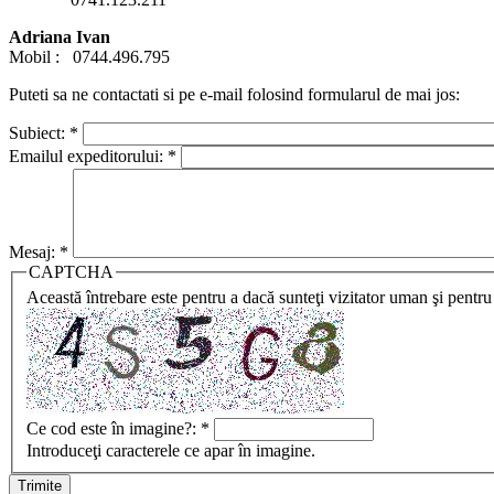
Adriana
Ivan
Mobil : 0744.496.795
Puteti sa ne contactati si pe e-mail folosind formularul de mai jos:
Subiect:
*
Emailul expeditorului:
*
Mesaj:
*
CAPTCHA
Această întrebare este pentru a dacă sunteţi vizitator uman şi pentru
Ce cod este în imagine?:
*
Introduceţi caracterele ce apar în imagine.