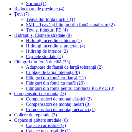
Sorburi (1)
Reductoare de presiune (4)
Ţevi (7)
Ţeavă din fontă ductilă (1)
SML - Ţeavă şi fitinguri din fontă canalizare (2)
Ţevi şi fitinguri PE (4)
Hidranţi şi Cişmele stradale (8)
Hidranţi incendiu subteran (1)
Hidranţi incendiu suprateran (4)
Hidranţi de interior (2)
Cişmele stradale (1)
Fitinguri din fontă ductilă (33)
Adaptoare de flanşă de largă toleranţă (2)
Cuplaje de largă toleranţă (0)
Fitinguri din fontă cu flanşă (11)
Fitinguri din fontă cu mufă (20)
Fitinguri din fontă pentru conductă PE/PVC (0)
Compensatori de montaj (3)
Compensatori de montaj elastici (2)
Compensatori de montaj inelari (0)
Compensatori de montaj mecanici (1)
Coliere de reparatie (3)
Capace şi grătare stradale (6)
Capace carosabile (3)
Capace necarosabile (1)