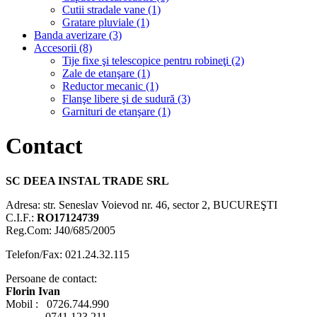
Cutii stradale vane (1)
Gratare pluviale (1)
Banda averizare (3)
Accesorii (8)
Tije fixe şi telescopice pentru robineţi (2)
Zale de etanşare (1)
Reductor mecanic (1)
Flanşe libere şi de sudură (3)
Garnituri de etanşare (1)
Contact
SC DEEA INSTAL TRADE SRL
Adresa: str. Seneslav Voievod nr. 46, sector 2, BUCUREŞTI
C.I.F.:
RO17124739
Reg.Com: J40/685/2005
Telefon/Fax: 021.24.32.115
Persoane de contact:
Florin Ivan
Mobil : 0726.744.990
0741.123.211