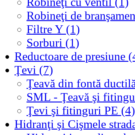
Robineţi cu ventil (1)
Robineţi de branşamen
Filtre Y (1)
Sorburi (1)
Reductoare de presiune (
Ţevi (7)
Ţeavă din fontă ductilă
SML - Ţeavă şi fitingur
Ţevi şi fitinguri PE (4)
Hidranţi şi Cişmele strada