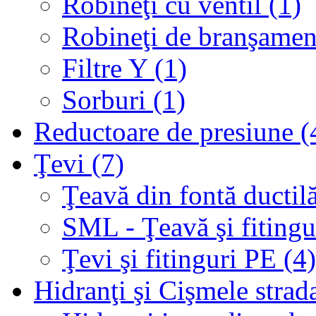
Robineţi cu ventil (1)
Robineţi de branşamen
Filtre Y (1)
Sorburi (1)
Reductoare de presiune (
Ţevi (7)
Ţeavă din fontă ductilă
SML - Ţeavă şi fitingur
Ţevi şi fitinguri PE (4)
Hidranţi şi Cişmele strada